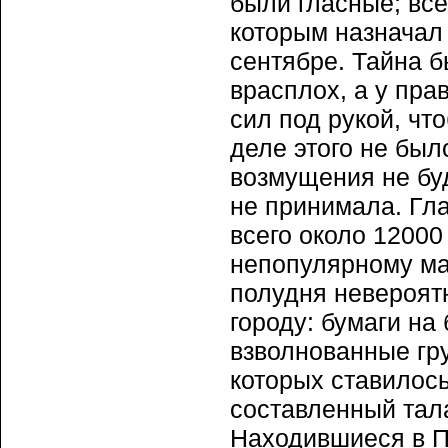
были гласные; все
которым назначал
сентябре. Тайна б
врасплох, а у пра
сил под рукой, чт
деле этого не был
возмущения не буд
не принимала. Гл
всего около 12000
непопулярному ма
полудня невероят
городу: бумаги на
взволнованные гр
которых ставилось
составленный тал
Находившиеся в П