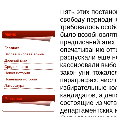
Пять этих постан
свободу периодич
требовалось особ
было возобновлят
Меню
предписаний этих,
Главная
опечатыванию отт
Вторая мировая война
распускали еще н
Древний мир
кассировали выбо
Средние века
закон уничтожалс
Новая история
параграфах: число
Новейшая история
Литература
избирательные кол
кандидатов, а деп
Реклама
состоящие из чет
департаментских 