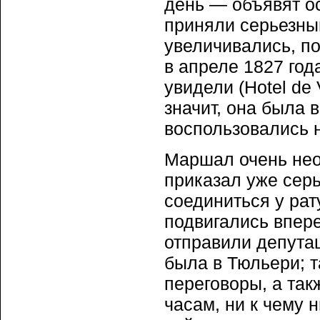
день — объявят ос
приняли серьезный
увеличивались, п
в апреле 1827 год
увидели (Hotel de
значит, она была 
воспользовались 
Маршал очень нео
приказал уже сер
соединиться у рат
подвигались впер
отправили депутац
была в Тюльери; т
переговоры, а та
часам, ни к чему 