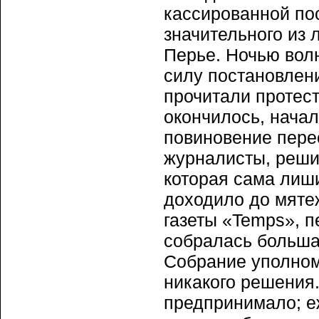
кассированной по
значительного из
Перье. Ночью вол
силу постановлен
прочитали протес
окончилось, нача
повиновение пере
журналисты, реши
которая сама лиши
доходило до мяте
газеты «Temps», п
собралась больша
Собрание уполном
никакого решения.
предпринимало; е