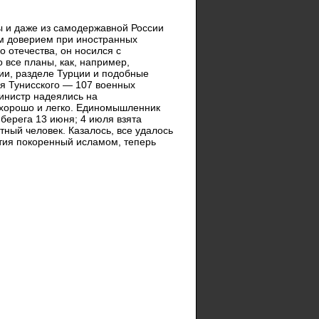
ы и даже из самодержавной России
м доверием при иностранных
о отечества, он носился с
 все планы, как, например,
ии, разделе Турции и подобные
ея Тунисского — 107 военных
министр надеялись на
 хорошо и легко. Единомышленник
берега 13 июня; 4 июля взята
тный человек. Казалось, все удалось
етия покоренный исламом, теперь