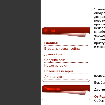
Ясного
ободря
дворах
невозм
присое
нелепо
Меню
корабл
чудоде
Полинь
Главная
присту
и можн
Вторая мировая война
Древний мир
Средние века
Новая история
Новейшая история
возвра
Литература
Бомбар
Реклама
Друго
От Ру
Собор 