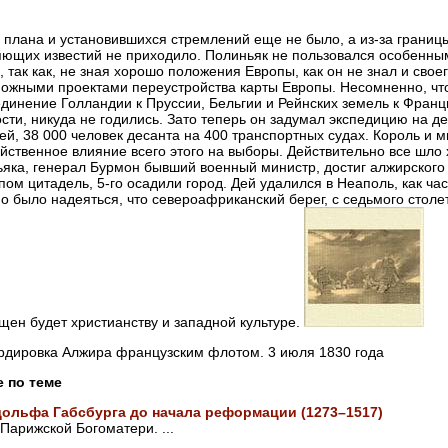
 плана и установившихся стремлений еще не было, а из-за границ
ющих известий не приходило. Полиньяк не пользовался особенны
, так как, не зная хорошо положения Европы, как он не знал и своег
ожными проектами переустройства карты Европы. Несомненно, что
динение Голландии к Пруссии, Бельгии и Рейнских земель к Франц
сти, никуда не годились. Зато теперь он задумал экспедицию на д
ей, 38 000 человек десанта на 400 транспортных судах. Король и 
йственное влияние всего этого на выборы. Действительно все шло
яка, генерал Бурмон бывший военный министр, достиг алжирского 
пом цитадель, 5-го осадили город. Дей удалился в Неаполь, как час
о было надеяться, что североафриканский берег, с седьмого стол
щен будет христианству и западной культуре.
дировка Алжира французским флотом. 3 июля 1830 года
е по теме
дольфа Габсбурга до начала реформации (1273–1517)
Парижской Богоматери. ...