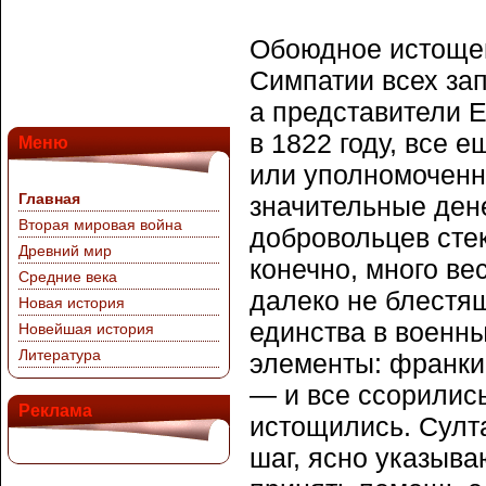
Обоюдное истощен
Симпатии всех за
а представители 
в 1822 году, все
Меню
или уполномоченн
Главная
значительные ден
Вторая мировая война
добровольцев стек
Древний мир
конечно, много в
Средние века
далеко не блестящ
Новая история
единства в военн
Новейшая история
Литература
элементы: франки
— и все ссорились
Реклама
истощились. Султ
шаг, ясно указыв