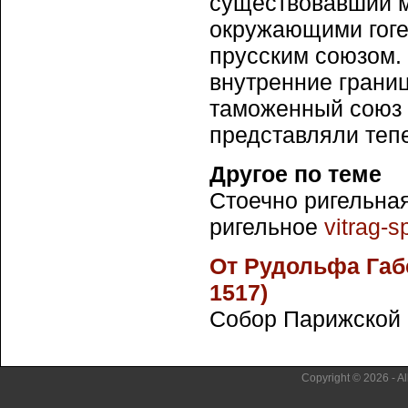
существовавший м
окружающими гоге
прусским союзом.
внутренние границ
таможенный союз 
представляли тепе
Другое по теме
Стоечно ригельная
ригельное
vitrag-
От Рудольфа Габ
1517)
Собор Парижской Б
Copyright © 2026 - Al