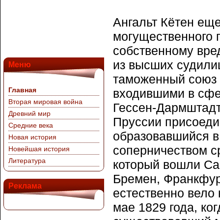
Ангальт Кётен еще
могущественного 
собственному вре
из высших судилищ
Меню
таможенный союз 
Главная
входившими в сфе
Вторая мировая война
Гессен-Дармштадт,
Древний мир
Пруссии присоедин
Средние века
образовавшийся в 
Новая история
соперничеством с
Новейшая история
Литература
который вошли Сак
Бремен, Франкфурт
Реклама
естественно вело 
мае 1829 года, ко