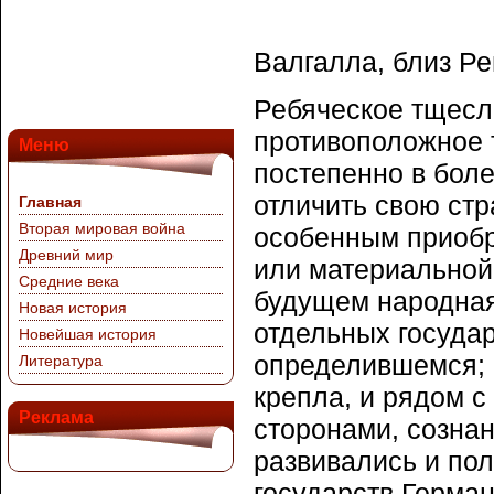
Валгалла, близ Ре
Ребяческое тщесл
противоположное 
Меню
постепенно в бол
отличить свою стр
Главная
Вторая мировая война
особенным приобр
Древний мир
или материальной
Средние века
будущем народная
Новая история
отдельных государ
Новейшая история
определившемся; 
Литература
крепла, и рядом 
Реклама
сторонами, сознан
развивались и по
государств Герман