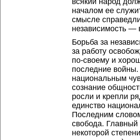
всякий народ долж
началом ее служи
смысле справедли
независимость — 
Борьба за незави
за работу освобо
по-своему и хорош
последние войны.
национальным чув
сознание общности
росли и крепли ря
единство национа
Последним словом
свобода. Главный 
некоторой степени