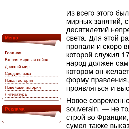
Из всего этого бы
мирных занятий, с
десятилетий непр
света. Для этой р
Меню
пропали и скоро 
Главная
которой служил 17
Вторая мировая война
народ должен сам
Древний мир
котором он желает
Средние века
форму правления,
Новая история
проявляться и выс
Новейшая история
Литература
Новое современное
souverain, — не т
Реклама
строй во Франции,
сумел также выказ