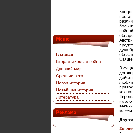
Конгре
постан
различ
больше
войной
обнаро
Меню
Австри
предст
духе б
Главная
обязан
Свяще
Вторая мировая война
В сущн
Древний мир
догово
Средние века
действ
якобин
Новая история
правос
Новейшая история
как па
Европы
Литература
имело 
велики
массы 
Реклама
Друго
Заклю