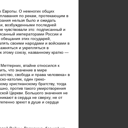
ах Европы. О немногих общих
ы плавания по рекам, протекающим в
обрания нельзя было и ожидать
ми, возбужденными последней
е чувствовали это: подписанный и
писанный императорами России и
 обещания этих государей,
влять своими народами и войсками в
ажняться и укрепляться в
к этому союзу, названному кратко —
, Меттерних, втайне относился к
ить, что значение в мире
ратство, свобода и права человека» в
ко-католик, один греко-
ому христианскому братству, тогда
ешно, против такого умиротворения
ской Церкви. Большого значения не
никают в сердца не сверху, не от
тепенно зреют в душе и сердце