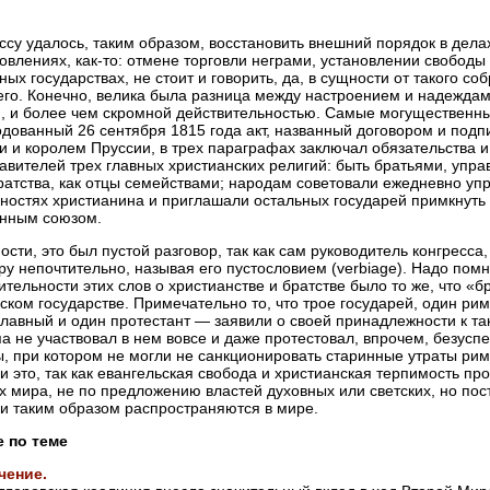
ссу удалось, таким образом, восстановить внешний порядок в дел
овлениях, как-то: отмене торговли неграми, установлении свобод
ных государствах, не стоит и говорить, да, в сущности от такого с
го. Конечно, велика была разница между настроением и надежда
, и более чем скромной действительностью. Самые могущественны
дованный 26 сентября 1815 года акт, названный договором и под
и и королем Пруссии, в трех параграфах заключал обязательства и
авителей трех главных христианских религий: быть братьями, упра
ратства, как отцы семействами; народам советовали ежедневно упр
ностях христианина и приглашали остальных государей примкнуть 
нным союзом.
ости, это был пустой разговор, так как сам руководитель конгресса
ру непочтительно, называя его пустословием (verbiage). Надо помн
ительности этих слов о христианстве и братстве было то же, что «б
ском государстве. Примечательно то, что трое государей, один римс
лавный и один протестант — заявили о своей принадлежности к так
па не участвовал в нем вовсе и даже протестовал, впрочем, безусп
, при котором не могли не санкционировать старинные утраты рим
и это, так как евангельская свобода и христианская терпимость про
х мира, не по предложению властей духовных или светских, но пос
и таким образом распространяются в мире.
е по теме
чение.