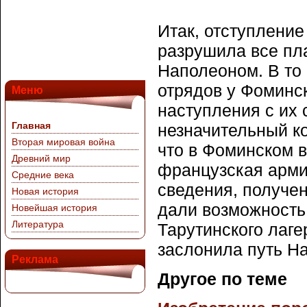
Итак, отступление
разрушила все пл
Наполеоном. В то
отрядов у Фоминск
Меню
наступления с их 
Главная
незначительный к
Вторая мировая война
что в Фоминском в
Древний мир
французская арми
Средние века
сведения, получе
Новая история
дали возможность
Новейшая история
Литература
Тарутинского лаге
заслонила путь Н
Реклама
Другое по теме