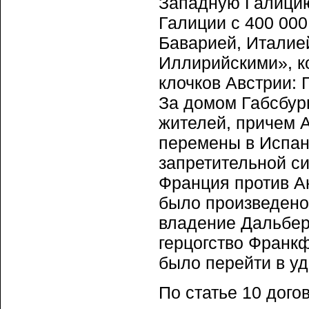
Западную Галицию
Галиции с 400 00
Баварией, Италие
Иллирийскими», к
клочков Австрии: 
За домом Габсбург
жителей, причем 
перемены в Испан
запретительной си
Франция против Ан
было произведено
владение Дальберг
герцогство Франкф
было перейти в уд
По статье 10 дого