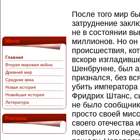
После того мир бы
затруднение закл
не в состоянии в
миллионов. Но он 
Меню
происшествия, кот
Главная
вскоре изгладивше
Вторая мировая война
Шенбрунне, был а
Древний мир
признался, без вс
Средние века
убить императора
Новая история
Фридрих Штанс, сы
Новейшая история
Литература
не было сообщнико
просто своей мис
Реклама
своего отечества 
повторил это пер