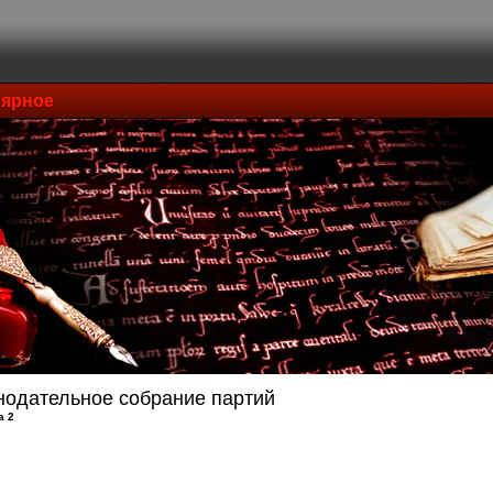
ярное
нодательное собрание партий
а 2