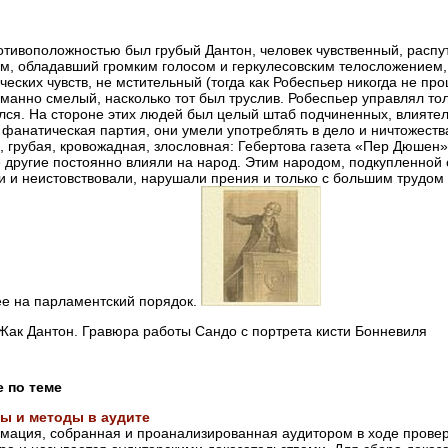
отивоположностью был грубый Дантон, человек чувственный, расп
м, обладавший громким голосом и геркулесовским телосложением,
ческих чувств, не мстительный (тогда как Робеспьер никогда не пр
манно смелый, насколько тот был труслив. Робеспьер управлял тол
лся. На стороне этих людей был целый штаб подчиненных, влиятел
 фанатическая партия, они умели употреблять в дело и ничтожест
, грубая, кровожадная, злословная: Гебертова газета «Пер Дюшен»
 другие постоянно влияли на народ. Этим народом, подкупленной 
 и неистовствовали, нарушали прения и только с большим трудом
е на парламентский порядок.
ак Дантон. Гравюра работы Сандо с портрета кисти Бонневиля
е по теме
ы и методы в аудите
ация, собранная и проанализированная аудитором в ходе провер