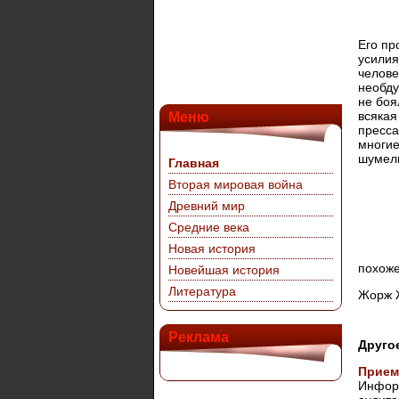
Его пр
усилия
челове
необду
не боя
всякая
Меню
пресса
многие
шумели
Главная
Вторая мировая война
Древний мир
Средние века
Новая история
похоже
Новейшая история
Литература
Жорж Ж
Реклама
Друго
Прием
Информ