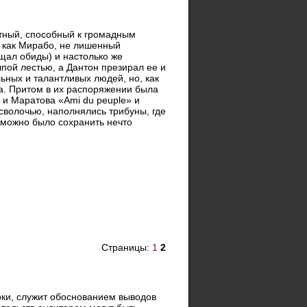
утный, способный к громадным
 как Мирабо, не лишенный
ощал обиды) и настолько же
пой лестью, а Дантон презирал ее и
ьных и талантливых людей, но, как
ва. Притом в их распоряжении была
 и Маратова «Ami du peuple» и
сволочью, наполнялись трибуны, где
 можно было сохранить нечто
Страницы:
1
2
ки, служит обоснованием выводов