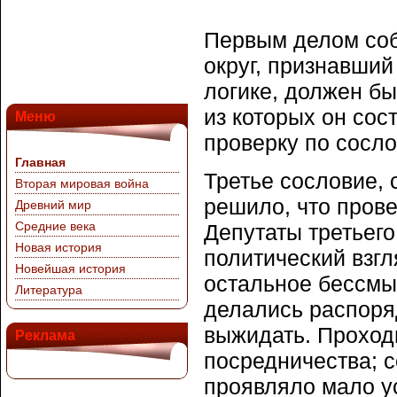
Первым делом соб
округ, признавший
логике, должен б
из которых он сос
Меню
проверку по сосл
Главная
Третье сословие,
Вторая мировая война
решило, что пров
Древний мир
Средние века
Депутаты третьег
Новая история
политический взгл
Новейшая история
остальное бессмыс
Литература
делались распоря
выжидать. Проход
Реклама
посредничества; 
проявляло мало ус