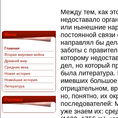
Между тем, как э
недоставало орган
или нынешние нар
постоянной связи 
Меню
направлял бы дел
Главная
заботы с правител
Вторая мировая война
которому недоста
Древний мир
дел, но который п
Средние века
была литература.
Новая история
имевших большое 
Новейшая история
Литература
отрицательном, в
но, понятно, их 
Реклама
последователей: 
уже знаем их: сре