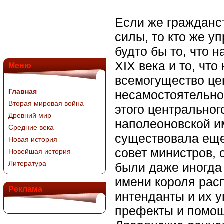
Если же гражданс
силы, то кто же 
будто бы то, что
XIX века и то, чт
Меню
всемогущество це
Главная
несамостоятельно
Вторая мировая война
этого центрально
Древний мир
наполеоновской и
Средние века
существовала еще
Новая история
совет министров, c
Новейшая история
Литература
были даже иногда 
имени короля рас
Реклама
интенданты и их 
префекты и помощ