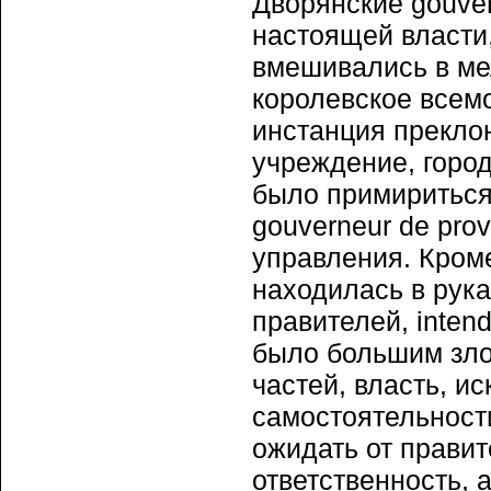
Дворянские gouver
настоящей власти,
вмешивались в ме
королевское всемо
инстанция прекло
учреждение, горо
было примириться
gouverneur de pro
управления. Кроме
находилась в рук
правителей, inten
было большим зло
частей, власть, и
самостоятельност
ожидать от правите
ответственность, 