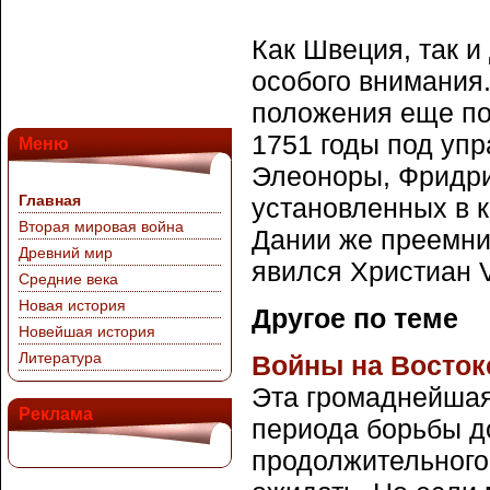
Как Швеция, так и
особого внимания
положения еще по 
1751 годы под уп
Меню
Элеоноры, Фридри
Главная
установленных в к
Вторая мировая война
Дании же преемник
Древний мир
явился Христиан VI
Средние века
Новая история
Другое по теме
Новейшая история
Литература
Войны на Востоке. 
Эта громаднейшая
Реклама
периода борьбы до
продолжительного 