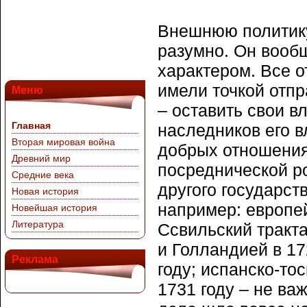
Внешнюю политику
разумно. Он вооб
характером. Все 
имели точкой отп
Меню
– оставить свои в
Главная
наследников его в
Вторая мировая война
добрых отношения
Древний мир
посреднической ро
Средние века
другого государст
Новая история
например: европей
Новейшая история
Литература
Ссвильский тракт
и Голландией в 17
Реклама
году; испанско-то
1731 году – не ва