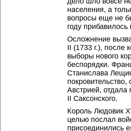
дело шло вовсе н
населения, а толь
вопросы еще не б
году прибавилось 
Осложнение вызва
II (1733 г.), посл
выборы нового кор
беспорядки. Фран
Станислава Лещинс
покровительство, 
Австрией, отдала 
II Саксонского.
Король Людовик XV
целью послал войс
присоединились е