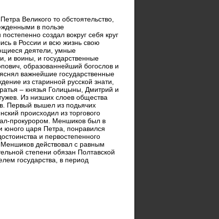
етра Великого то обстоятельство,
бежденными в пользе
постепенно создал вокруг себя круг
ись в России и всю жизнь свою
ающиеся деятели, умные
и, и воины, и государственные
пович, образованнейший богослов и
ъяснял важнейшие государственные
дение из старинной русской знати,
атья – князья Голицыны, Дмитрий и
тужев. Из низших слоев общества
в. Первый вышел из подьячих
нский происходил из торгового
рал-прокурором. Меншиков был в
и юного царя Петра, понравился
 достоинства и первостепенного
, Меншиков действовал с равным
тельной степени обязан Полтавской
елем государства, в период