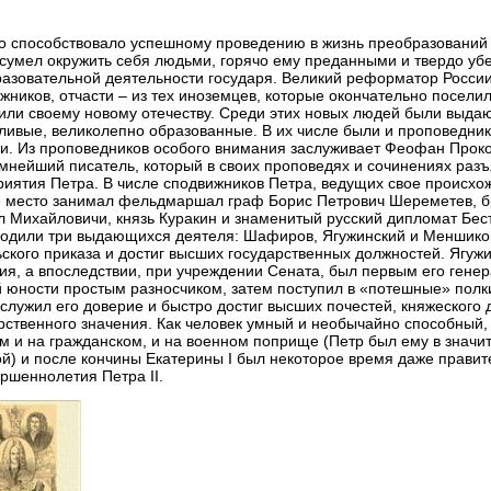
 способствовало успешному проведению в жизнь преобразований П
 сумел окружить себя людьми, горячо ему преданными и твердо у
азовательной деятельности государя. Великий реформатор России 
жников, отчасти – из тех иноземцев, которые окончательно поселил
или своему новому отечеству. Среди этих новых людей были выд
ливые, великолепно образованные. В их числе были и проповедник
и. Из проповедников особого внимания заслуживает Феофан Проко
мнейший писатель, который в своих проповедях и сочинениях раз
иятия Петра. В числе сподвижников Петра, ведущих свое происхож
 место занимал фельдмаршал граф Борис Петрович Шереметев, бр
 Михайловичи, князь Куракин и знаменитый русский дипломат Бес
одили три выдающихся деятеля: Шафиров, Ягужинский и Меншико
ского приказа и достиг высших государственных должностей. Ягужи
ия, а впоследствии, при учреждении Сената, был первым его гене
 юности простым разносчиком, затем поступил в «потешные» полк
аслужил его доверие и быстро достиг высших почестей, княжеского
рственного значения. Как человек умный и необычайно способный
м и на гражданском, и на военном поприще (Петр был ему в значи
й) и после кончины Екатерины I был некоторое время даже правит
ршеннолетия Петра II.