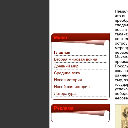
Немало
что он
преобр
сподви
посвят
талант
Меню
деятел
остроу
меропр
Главная
первое
Михаил
Вторая мировая война
происх
Древний мир
Посоль
сослов
Средние века
ранней
Новая история
ему, з
госуда
Новейшая история
успехо
Литература
победо
несове
Реклама