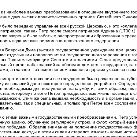
из наиболее важных преобразований в отношение внутреннего гос
ение двух высших правительственных органов: Святейшего Синод
 было передано управление всей русской Церковью, и это коллег
 патриарха, так как Петр после смерти патриарха Адриана (1700 г.)
 же вверены были заботы о распространении образования в среде
ность издание книг религиозно-нравственного содержания.
я Боярская Дума (высшее государственное учреждение при царях 
ие отдельными направлениями государственного управления и гос
ны Правительствующим Сенатом и коллегиями. Сенат представля
льный орган, наблюдавший за общим ходом дел в государстве, за
ами, а главное – за исполнением законов и царских указов во всем
нистративном отношении все государство было разделено на губер
у из сословий дано некоторое определенное устройство. Опреде
н необходимым для поступления на службу, и, таким образом, явл
ства, которому по воле Петра приходилось всю жизнь посвящать с
ажданской. Этим же была вызвана необходимость и в организации ш
вательных, так и специальных, и только при Петре всем сословиям
ванию.
 с этими важными государственными преобразованиями, Петр успе
нную армию, обученную регулярному строю, и флот, который еще п
ми победами. Обратив внимание на положение государственных ф
рственные доходы и всеми силами старался изыскать новые источн
ии промышленности и торговли, поощрял частную предприимчивост