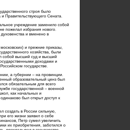
ударственного строя было
а и Правительствующего Сената.
иальное учреждение заменило собой
 не пожелал избрания нового.
 духовенства и вменено в
московских) и прежние приказы,
ударственного хозяйства, были
л собой высший суд и высший
 государственными доходами и
 Российском государстве.
нии, а губернии – на провинции.
ленный образовательный ценз был
ялся обязательным для всего
лужбе государственной – военной
кол, как начальных и
 одинаково был открыт доступ к
л создать в России сильную,
ри его жизни заявил о себе
инансов, Петр сумел увеличить
ики их приобретения, заботился о
ь, прокладывал в государстве