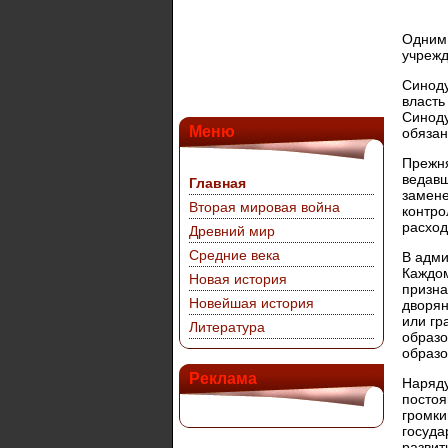
Одним 
учрежд
Синоду
власть
Синоду
Меню
обязан
Прежня
ведавш
Главная
замене
Вторая мировая война
контро
расход
Древний мир
Средние века
В адми
Каждом
Новая история
призна
Новейшая история
дворян
или гр
Литература
образо
образо
Реклама
Наряду
постоя
громки
госуда
развит