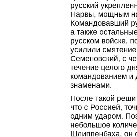
русский укреплен
Нарвы, мощным нат
Командовавший ру
а также остальны
русском войске, 
усилили смятение
Семеновский, с ч
течение целого дн
командованием и 
знаменами.
После такой решит
что с Россией, то
одним ударом. Поэ
небольшое количе
Шлиппенбаха, он 