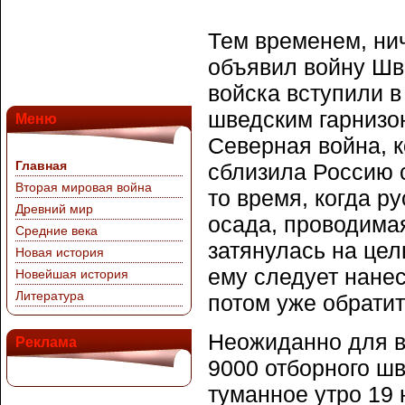
Тем временем, нич
объявил войну Шве
войска вступили в
шведским гарнизон
Меню
Северная война, к
Главная
сблизила Россию 
Вторая мировая война
то время, когда р
Древний мир
осада, проводимая
Средние века
затянулась на цел
Новая история
ему следует нане
Новейшая история
Литература
потом уже обратит
Неожиданно для в
Реклама
9000 отборного шв
туманное утро 19 