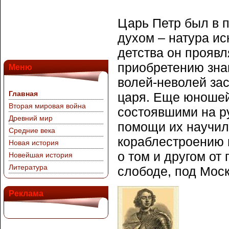
Царь Петр был в п
духом – натура ис
детства он проявл
приобретению зна
Меню
волей-неволей за
Главная
царя. Еще юношей
Вторая мировая война
состоявшими на ру
Древний мир
помощи их научил
Средние века
кораблестроению 
Новая история
о том и другом от
Новейшая история
Литература
слободе, под Моск
Реклама