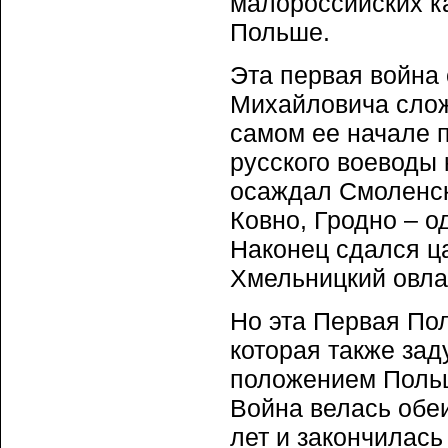
малороссийских к
Польше.
Эта первая война
Михайловича слож
самом ее начале 
русского воеводы 
осаждал Смоленск
Ковно, Гродно – о
Наконец сдался ца
Хмельницкий овл
Но эта Первая По
которая также за
положением Польш
Война велась обе
лет и закончилась