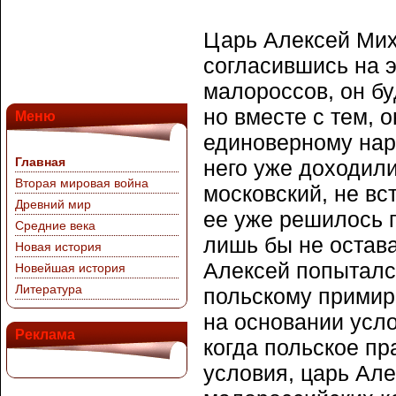
Царь Алексей Мих
согласившись на э
малороссов, он бу
но вместе с тем, 
Меню
единоверному нар
Главная
него уже доходили
Вторая мировая война
московский, не вс
Древний мир
ее уже решилось п
Средние века
лишь бы не остав
Новая история
Алексей попыталс
Новейшая история
Литература
польскому примир
на основании усло
Реклама
когда польское пр
условия, царь Ал