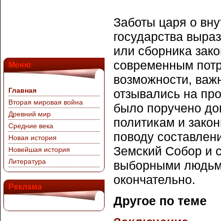
Заботы царя о вн
государства выраз
или сборника зако
современным потр
Меню
возможности, важ
Главная
отзывались на пр
Вторая мировая война
было поручено до
Древний мир
политикам и закон
Средние века
поводу составлен
Новая история
Земский Собор и 
Новейшая история
Литература
выборными людьми
окончательно.
Реклама
Другое по теме