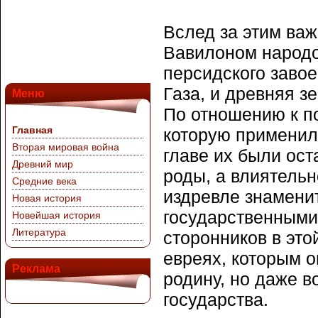
Вслед за этим ва
Вавилоном народо
персидского завое
Газа, и древняя з
Меню
По отношению к п
Главная
которую применил
Вторая мировая война
главе их были ос
Древний мир
роды, а влиятельн
Средние века
издревле знамени
Новая история
государственными
Новейшая история
Литература
сторонников в это
евреях, которым 
Реклама
родину, но даже в
государства.