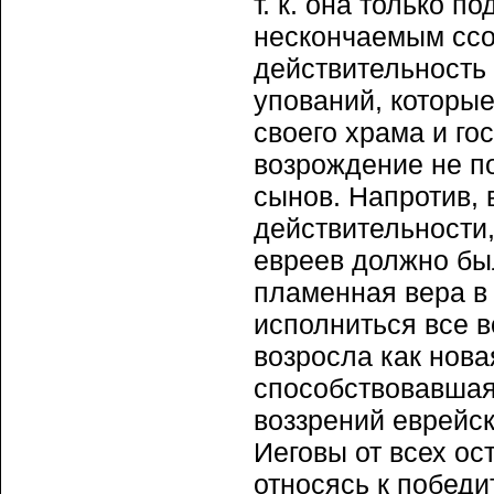
т. к. она только 
нескончаемым ссор
действительность
упований, которы
своего храма и го
возрождение не п
сынов. Напротив, в
действительности
евреев должно бы
пламенная вера в
исполниться все 
возросла как нова
способствовавшая
воззрений еврейск
Иеговы от всех ос
относясь к победи