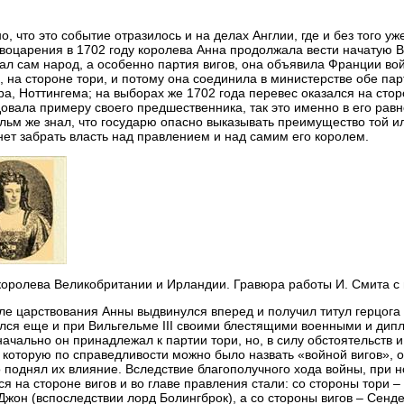
о, что это событие отразилось и на делах Англии, где и без того у
воцарения в 1702 году королева Анна продолжала вести начатую Вил
ал сам народ, а особенно партия вигов, она объявила Франции во
, на стороне тори, и потому она соединила в министерстве обе па
а, Ноттингема; на выборах же 1702 года перевес оказался на сторо
овала примеру своего предшественника, так это именно в его рав
льм же знал, что государю опасно выказывать преимущество той или
ет забрать власть над правлением и над самим его королем.
королева Великобритании и Ирландии. Гравюра работы И. Смита с 
ле царствования Анны выдвинулся вперед и получил титул герцог
лся еще и при Вильгельме III своими блестящими военными и дип
ачально он принадлежал к партии тори, но, в силу обстоятельств 
 которую по справедливости можно было назвать «войной вигов», о
 поднял их влияние. Вследствие благополучного хода войны, при н
ся на стороне вигов и во главе правления стали: со стороны тори 
Джон (вспоследствии лорд Болингброк), а со стороны вигов – Сенд