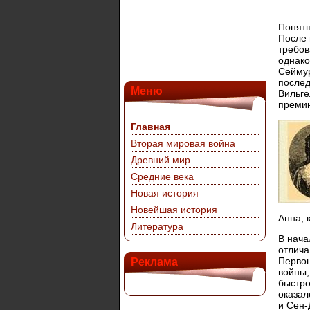
Понятн
После 
требов
однако
Сеймур
послед
Меню
Вильге
премин
Главная
Вторая мировая война
Древний мир
Средние века
Новая история
Новейшая история
Анна, 
Литература
В нача
отлича
Первон
Реклама
войны,
быстро
оказал
и Сен-