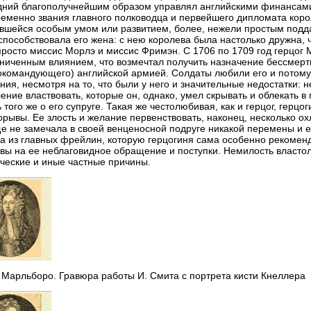
ний благополучнейшим образом управлял английскими финансами
еменно звания главного полководца и первейшего дипломата коро
вшейся особым умом или развитием, более, нежели простым под
способствовала его жена: с нею королева была настолько дружна, 
просто миссис Морлэ и миссис Фримэн. С 1706 по 1709 год герцог
ниченным влиянием, что возмечтал получить назначение бессмерт
окомандующего) английской армией. Солдаты любили его и потом
ния, несмотря на то, что были у него и значительные недостатки:
ение властвовать, которые он, однако, умел скрывать и облекать 
ь того же о его супруге. Такая же честолюбивая, как и герцог, гер
орывы. Ее злость и желание первенствовать, наконец, несколько о
е не замечала в своей венценосной подруге никакой перемены и е
а из главных фрейлин, которую герцогиня сама особенно рекоменд
вы на ее неблаговидное обращение и поступки. Немилость власто
ческие и иные частные причины.
 Марльборо. Гравюра работы И. Смита с портрета кисти Кнеллера