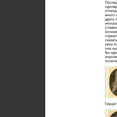
Послед
одновр
отлича
много 
друга 
неогра
(главн
основа
стремл
сказат
свои п
она ещ
бы одн
короле
полити
Герцог