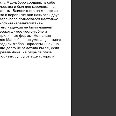
, а Марльборо соединял в себе
левства и был для королевы, не
данным. Влиянию его на монархиню
что в переписке они называли друг
 Марльборо пользовался настолько
ного «генерал-капитана»
у его надежды не были лишены
 несокрушимое честолюбие и
в приличные формы. Но нельзя
цогиня Марльборо не умела сдерживать
хладили любовь королевы к ней, но
ще долго не заметила бы ее, если
овала Анне, не открыла глаза
любивых супругов еще ускорили