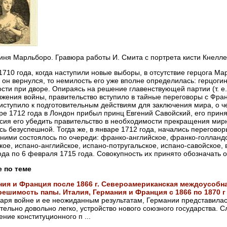
иня Марльборо. Гравюра работы И. Смита с портрета кисти Кнелл
1710 года, когда наступили новые выборы, в отсутствие герцога Ма
а он вернулся, то немилость его уже вполне определилась: герцог
сти при дворе. Опираясь на решение главенствующей партии (т. е.
жения войны, правительство вступило в тайные переговоры с Фран
иступило к подготовительным действиям для заключения мира, о че
ре 1712 года в Лондон прибыл принц Евгений Савойский, его прин
сия его убедить правительство в необходимости прекращения мир
сь безуспешной. Тогда же, в январе 1712 года, начались перегово
ними состоялось по очереди: франко-английское, франко-голландс
кое, испано-английское, испано-потругальское, испано-савойское,
ода по 6 февраля 1715 года. Совокупность их принято обозначать
е по теме
ния и Франция после 1866 г. Североамериканская междоусобна
решимость папы. Италия, Германия и Франция с 1866 по 1870 г
аря войне и ее неожиданным результатам, Германии представилас
тельно довольно легко, устройство нового союзного государства.
ение конституционного п ...