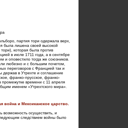
ера
рльборо, партия тори одержала верх,
иня была лишена своей высокой
 тори), которая была против
цией в июле 1711 года, а в сентябре
м и оповестило тогда же союзников.
яли любезно и с большим почетом,
ных переговоров с Францией так и
ры держав в Утрехте и соглашение
кое, франко-прусское, франко-
 в промежутке времени с 11 апреля
 общим именем «Утрехтского мира».
я война и Мексиканское царство.
ь возможность осуществить, и
 Следующим следствием войны было