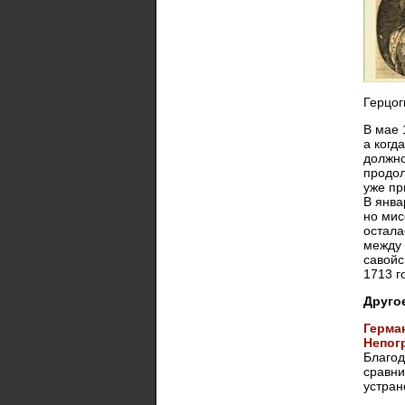
Герцог
В мае 
а когд
должно
продол
уже пр
В янва
но мис
остала
между 
савойс
1713 г
Друго
Герма
Непог
Благод
сравни
устран