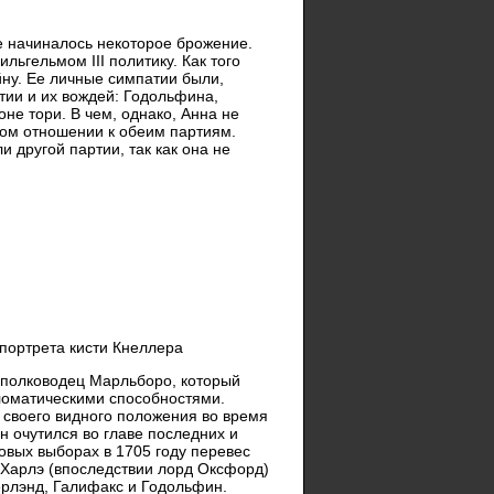
же начиналось некоторое брожение.
ьгельмом III политику. Как того
йну. Ее личные симпатии были,
ртии и их вождей: Годольфина,
не тори. В чем, однако, Анна не
ном отношении к обеим партиям.
 другой партии, так как она не
портрета кисти Кнеллера
а полководец Марльборо, который
ломатическими способностями.
и своего видного положения во время
н очутился во главе последних и
овых выборах в 1705 году перевес
– Харлэ (впоследствии лорд Оксфорд)
ерлэнд, Галифакс и Годольфин.