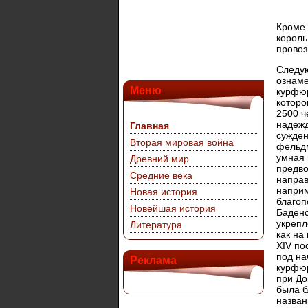
Кроме 
король
провоз
Следую
ознаме
Меню
курфюр
которо
2500 ч
надежд
Главная
сужден
Вторая мировая война
фельдм
умная 
Древний мир
предво
Средние века
направ
наприм
Новая история
благоп
Новейшая история
Баденс
укрепл
Литература
как на
XIV по
под на
Реклама
курфюр
при До
была б
назван