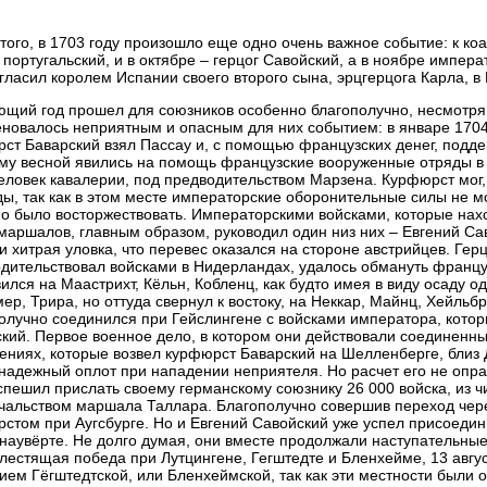
того, в 1703 году произошло еще одно очень важное событие: к ко
 португальский, и в октябре – герцог Савойский, а в ноябре импер
гласил королем Испании своего второго сына, эрцгерцога Карла, в В
щий год прошел для союзников особенно благополучно, несмотря н
новалось неприятным и опасным для них событием: в январе 170
ст Баварский взял Пассау и, с помощью французских денег, подде
му весной явились на помощь французские вооруженные отряды в 
еловек кавалерии, под предводительством Марзена. Курфюрст мог,
ы, так как в этом месте императорские оборонительные силы не м
о было восторжествовать. Императорскими войсками, которые нах
аршалов, главным образом, руководил один низ них – Евгений Сав
и хитрая уловка, что перевес оказался на стороне австрийцев. Гер
дительствовал войсками в Нидерландах, удалось обмануть француз
ился на Маастрихт, Кёльн, Кобленц, как будто имея в виду осаду о
ер, Трира, но оттуда свернул к востоку, на Неккар, Майнц, Хейльбр
олучно соединился при Гейслингене с войсками императора, кот
кий. Первое военное дело, в котором они действовали соединенн
ениях, которые возвел курфюрст Баварский на Шелленберге, близ 
 надежный оплот при нападении неприятеля. Но расчет его не опра
спешил прислать своему германскому союзнику 26 000 войска, из 
чальством маршала Таллара. Благополучно совершив переход чер
стом при Аугсбурге. Но и Евгений Савойский уже успел присоеди
наувёрте. Не долго думая, они вместе продолжали наступательные
лестящая победа при Лутцингене, Гегштедте и Бленхейме, 13 август
ием Гёгштедтской, или Бленхеймской, так как эти местности были 