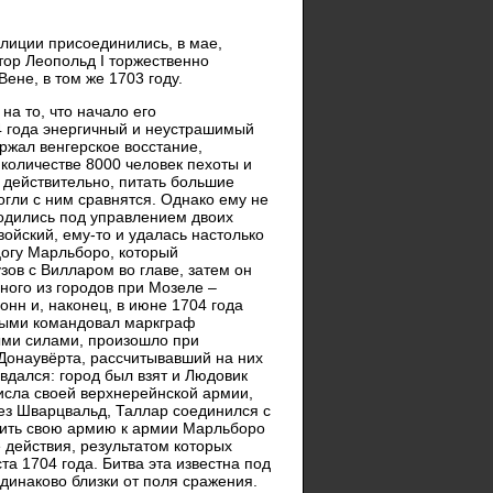
алиции присоединились, в мае,
атор Леопольд I торжественно
ене, в том же 1703 году.
а то, что начало его
4 года энергичный и неустрашимый
ржал венгерское восстание,
количестве 8000 человек пехоты и
 действительно, питать большие
огли с ним сравнятся. Однако ему не
одились под управлением двоих
ойский, ему-то и удалась настолько
цогу Марльборо, который
ов с Вилларом во главе, затем он
дного из городов при Мозеле –
онн и, наконец, в июне 1704 года
орыми командовал маркграф
ыми силами, произошло при
Донаувёрта, рассчитывавший на них
вдался: город был взят и Людовик
числа своей верхнерейнской армии,
ез Шварцвальд, Таллар соединился с
нить свою армию к армии Марльборо
 действия, результатом которых
а 1704 года. Битва эта известна под
одинаково близки от поля сражения.