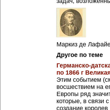
задач, возложенн
Маркиз де Лафайет
Другое по теме
Германско-датска
по 1866 г Велика
Этим событием (с
восшествием на ег
Европы ряд значи
которые, в связи 
создание королев .