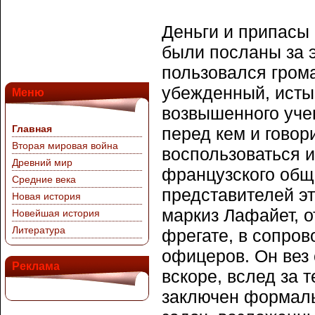
Деньги и припасы
были посланы за э
пользовался гром
убежденный, истый
Меню
возвышенного уче
Главная
перед кем и говор
Вторая мировая война
воспользоваться 
Древний мир
французского обще
Средние века
представителей э
Новая история
маркиз Лафайет, 
Новейшая история
Литература
фрегате, в сопро
офицеров. Он вез 
Реклама
вскоре, вслед за 
заключен формаль