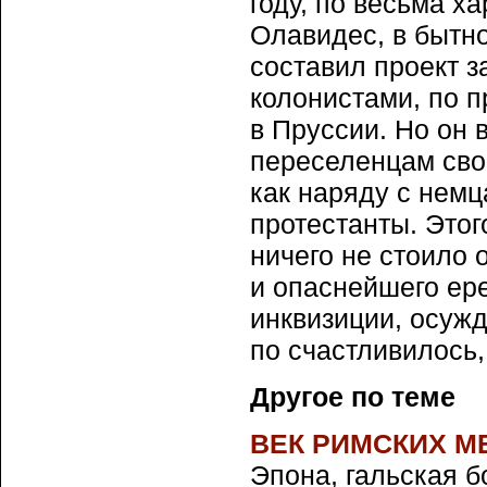
году, по весьма ха
Олавидес, в бытн
составил проект 
колонистами, по 
в Пруссии. Но он 
переселенцам сво
как наряду с нем
протестанты. Этог
ничего не стоило
и опаснейшего ер
инквизиции, осужд
по счастливилось,
Другое по теме
ВЕК РИМСКИХ 
Эпона, гальская б