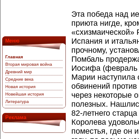
Эта победа над ие
приюта нигде, кро
«схизмаической» Р
Испания и итальян
Меню
прочному, установ
Главная
Помбаль продержа
Вторая мировая война
Иосифа (февраль 1
Древний мир
Марии наступила 
Средние века
обвинений против 
Новая история
через некоторые 
Новейшая история
Литература
полезных. Нашлис
82-летнего старца
Реклама
Королева удовольс
поместья, где он 