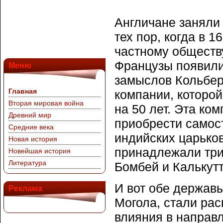
Англичане заняли
тех пор, когда в 
частному обществу
Французы появили
Меню
замыслов Кольбер
Главная
компании, которой
Вторая мировая война
на 50 лет. Эта ко
Древний мир
приобрести самост
Средние века
индийских царько
Новая история
принадлежали три
Новейшая история
Литература
Бомбей и Калькутт
И вот обе держав
Реклама
Могола, стали рас
влияния в направл