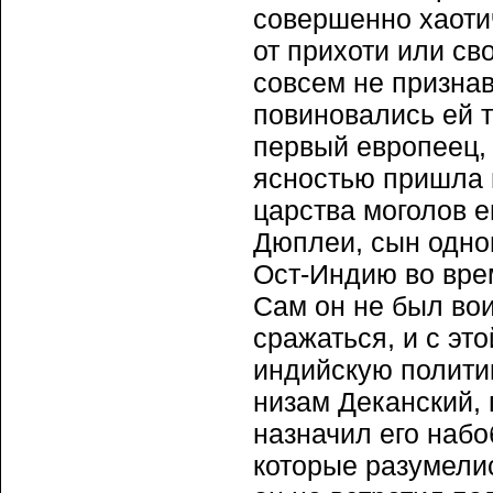
совершенно хаоти
от прихоти или св
совсем не признав
повиновались ей 
первый европеец, 
ясностью пришла 
царства моголов 
Дюплеи, сын одног
Ост-Индию во вре
Сам он не был вои
сражаться, и с эт
индийскую политик
низам Деканский, 
назначил его набо
которые разумели