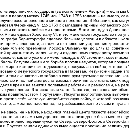
о из европейских государств (за исключением Австрии) – если мы 
ние в период между 1745 или 1748 и 1756 годами – не имело, сам
олучно восстановленного мирного положения. В Испании, как мы у
едовал Фердинанд VI (до 1759 г.); младшие принцы Испанского д
шими верхнеиталийскими герцогствами. В том же году в Дании по
х V наследовал Христиану VI, и это маленькое государство при 
го графа Бернсторффа сделало большие успехи и в области школь
ли, промышленности, а также и в отношении устранения крепостнич
оанн V: у его преемника, Иосифа Эммануила (до 1777 г.), советни
ий придать этому маленькому и отдаленному государству всемирно
смысле, как оно уже его имело некогда, в XV столетии; советнико
балль. Вступлением к его борьбе против иезуитов, которая поздне
все мирно-исторического движения, послужила та война, которая в
вованию иезуитского государства в Парагвае. Иезуитский орден в
ая и там окончательно забрал в свои руки туземное население, ко
ивостью и полнейшим деспотизмом, подчиняя всю жизнь своих по
деляя время на занятия полевыми работами и ремеслами, на рел
ые увеселения. Эта испанская часть Парагвая, на основании обме
ким правительством Португалии. Иезуиты воспротивились выполне
и против себя жестокую истребительскую войну, в которой возникш
остно, а местное население, не разбежавшееся по лесам и пустын
 не здесь, не на Юге, находился главный центр тяжести европейск
я даже, что и само могущество папства никогда не было менее ощу
тяжести явно передвинулся на Север, Северо-Восток и Северо-Запа
я и Пруссия заняли одинаково выдающееся положение великих де