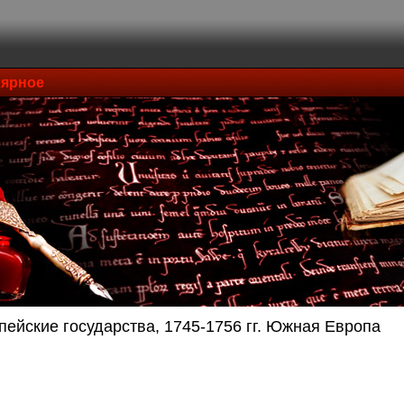
ярное
пейские государства, 1745-1756 гг. Южная Европа