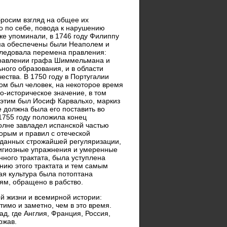
бросим взгляд на общее их
о по себе, повода к нарушению
же упоминали, в 1746 году Филиппу
ома обеспечены были Неаполем и
следовала перемена правления:
управлении графа Шиммельмана и
ного образования, и в области
ества. В 1750 году в Португалии
ком был человек, на некоторое время
-историческое значение, в том
м этим был Иосиф Карвальхо, маркиз
е должна была его поставить во
 1755 году положила конец
полне завладел испанской частью
торым и правил с отеческой
дданных строжайшей регуляризации,
игиозные упражнения и умеренные
нного трактата, была уступлена
нию этого трактата и тем самым
ая культура была потоптана
ям, обращено в рабство.
ой жизни и всемирной истории:
тимо и заметно, чем в это время.
д, где Англия, Франция, Россия,
ржав.