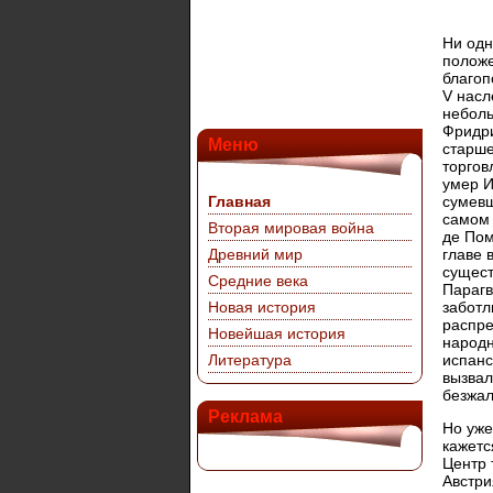
Ни одн
положе
благоп
V насл
неболь
Фридри
Меню
старше
торгов
умер И
Главная
сумевш
самом 
Вторая мировая война
де Пом
Древний мир
главе 
сущест
Средние века
Парагв
Новая история
заботл
распре
Новейшая история
народн
Литература
испанс
вызвал
безжал
Реклама
Но уже
кажетс
Центр 
Австри