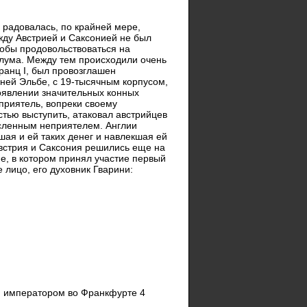
 радовалась, по крайней мере,
жду Австрией и Саксонией не был
тобы продовольствоваться на
Хлума. Между тем происходили очень
ранц I, был провозглашен
ней Эльбе, с 19-тысячным корпусом,
появлении значительных конных
приятель, вопреки своему
тью выступить, атаковал австрийцев
исленным неприятелем. Англии
шая и ей таких денег и навлекшая ей
 Австрия и Саксония решились еще на
е, в котором принял участие первый
 лицо, его духовник Гварини:
им императором во Франкфурте 4