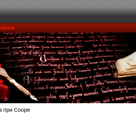
ярное
а при Сооре