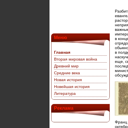
Разбит
еванге
растор
неприя
важные
импера
Меню
в конц
отрядо
обыкно
Главная
в полд
наскуч
Вторая мировая война
еще, с
Древний мир
послед
минист
Средние века
обсужд
Новая история
Новейшая история
Литература
Реклама
Франц 
октябр