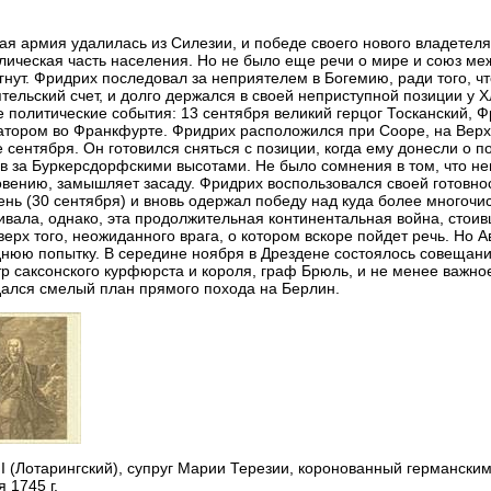
ая армия удалилась из Силезии, и победе своего нового владетеля
лическая часть населения. Но не было еще речи о мире и союз ме
гнут. Фридрих последовал за неприятелем в Богемию, ради того, ч
тельский счет, и долго держался в своей неприступной позиции у 
 политические события: 13 сентября великий герцог Тосканский, Ф
тором во Франкфурте. Фридрих расположился при Сооре, на Верх
е сентября. Он готовился сняться с позиции, когда ему донесли о 
в за Буркерсдорфскими высотами. Не было сомнения в том, что не
вению, замышляет засаду. Фридрих воспользовался своей готовнос
ень (30 сентября) и вновь одержал победу над куда более многоч
ивала, однако, эта продолжительная континентальная война, стоив
верх того, неожиданного врага, о котором вскоре пойдет речь. Но
нюю попытку. В середине ноября в Дрездене состоялось совещани
р саксонского курфюрста и короля, граф Брюль, и не менее важное
ался смелый план прямого похода на Берлин.
I (Лотарингский), супруг Марии Терезии, коронованный германск
я 1745 г.