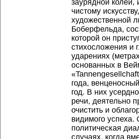
заурядной колеи, 
чистому искусству
художественной л
Боберфельда, сост
которой он прист
стихосложения и 
ударениях (метрах
основанных в Вейм
«Tannengesellchaf
года, венценосны
год. В них усердн
речи, деятельно 
очистить и облаго
видимого успеха.
политическая диал
случаях, когда вм