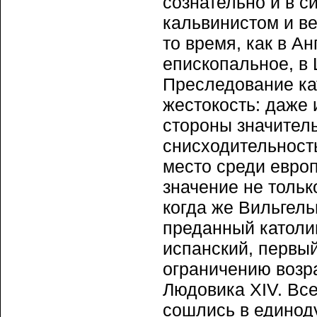
сознательно и в с
кальвинистом и в
то время, как в 
епископальное, в
Преследование кат
жестокость: даже 
стороны значител
снисходительност
место среди евро
значение не тольк
когда же Вильгель
преданный католиц
испанский, первый
ограничению возр
Людовика XIV. Все 
сошлись в единод