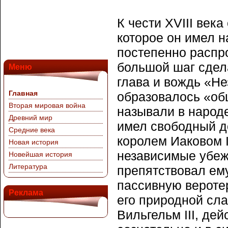
К чести XVIII века
которое он имел н
постепенно распр
большой шаг сдел
Меню
глава и вождь «Не
Главная
образовалось «общ
Вторая мировая война
называли в народе
Древний мир
имел свободный до
Средние века
королем Иаковом I
Новая история
независимые убеж
Новейшая история
Литература
препятствовал ему
пассивную веротер
Реклама
его природной сла
Вильгельм III, де