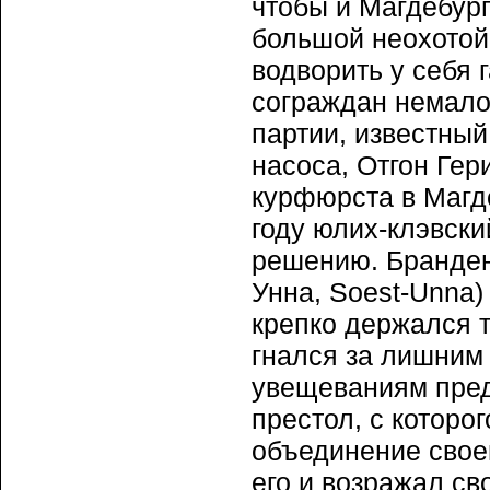
чтобы и Магдебург
большой неохотой
водворить у себя 
сограждан немало
партии, известный
насоса, Отгон Гер
курфюрста в Магде
году юлих-клэвски
решению. Бранден
Унна, Soest-Unna)
крепко держался т
гнался за лишним 
увещеваниям пред
престол, с которо
объединение своег
его и возражал св