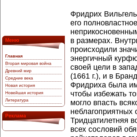
Фридрих Вильгель
его полновластно
неприкосновенным 
в размерах. Внутр
Меню
происходили знач
Главная
энергичный курфю
Вторая мировая война
своей цели в запа
Древний мир
(1661 г.), и в Бра
Средние века
Фридриха была име
Новая история
чтобы избежать то
Новейшая история
Литература
могло впасть всяк
неблагоприятных 
Реклама
Тридцатилетняя во
всех сословий обя