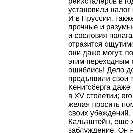
рейхсталеров в го
установили налог 
И в Пруссии, такж
прочные и разумн
и сословия полага
отразится ощутимо
они даже могут, п
этим переходным 
ошиблись! Дело д
предъявили свои 
Кенигсберга даже
в XV столетии; его
желая просить пом
своих убеждений. 
Калькштейн, еще 
заблуждение. Он н