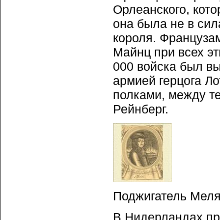
Орлеанского, кото
она была не в си
короля. Французам
Майнц при всех эт
000 войска был вы
армией герцога Ло
полками, между т
Рейнберг.
Поджигатель Меляк
В Нидерландах пр