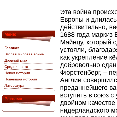
Эта война происх
Европы и длилась 
действительно, в
1688 года маркиз 
Меню
Майнцу, который с
Главная
устояли, благода
Вторая мировая война
как укрепление кё
Древний мир
добровольно сда
Средние века
Фюрстенберг, – п
Новая история
Англии совершилс
Новейшая история
Литература
преданнейшего ва
вступить в союз с
Реклама
двойном качестве 
нидерландского мо