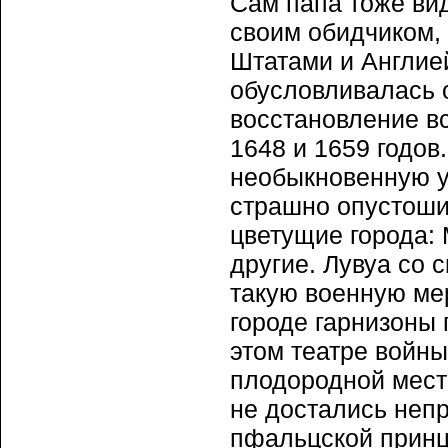
Сам папа тоже ви
своим обидчиком,
Штатами и Англией
обусловливалась 
восстановление в
1648 и 1659 годов
необыкновенную у
страшно опустоши
цветущие города: 
другие. Лувуа со
такую военную ме
городе гарнизоны
этом театре войн
плодородной мест
не достались неп
пфальцской принц