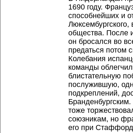
1690 году. Францу
способнейших и о
Люксембургского,
общества. После 
он бросался во вс
предаться потом с
Колебания испанце
команды облегчили
блистательную по
послужившую, одна
подкреплений, до
Бранденбургским.
тоже торжествовал
союзникам, но фр
его при Стаффорде