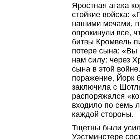
Яростная атака ко
стойкие войска: «
нашими мечами, п
опрокинули все, ч
битвы Кромвель пи
потере сына: «Вы 
нам силу: через Х
сына в этой войне
поражение, Йорк б
заключила с Шотл
распоряжался «ком
входило по семь 
каждой стороны.
Тщетны были усил
Уэстминстере сост