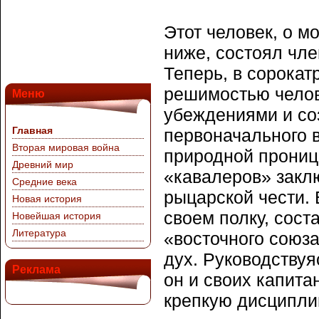
Этот человек, о м
ниже, состоял чле
Теперь, в сорокат
решимостью челов
Меню
убеждениями и соз
Главная
первоначального 
Вторая мировая война
природной проница
Древний мир
«кавалеров» заклю
Средние века
рыцарской чести. 
Новая история
своем полку, сост
Новейшая история
Литература
«восточного союза
дух. Руководству
Реклама
он и своих капит
крепкую дисциплин