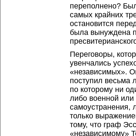
переполнено? Было
самых крайних тре
остановится перед
была вынуждена п
пресвитерианског
Переговоры, котор
увенчались успех
«независимых». О
поступил весьма 
по которому ни од
либо военной или
самоустранения, 
только выражение
тому, что граф Эс
«независимому» Т