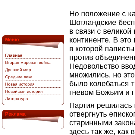
Но положение с к
Шотландские бесп
в связи с великой
континенте. В это
Меню
в которой папист
Главная
против объединен
Вторая мировая война
Недовольство ввод
Древний мир
множились, но это
Средние века
было колебаться 
Новая история
гневом Божьим и 
Новейшая история
Литература
Партия решилась 
отвергнуть еписк
Реклама
старинными закон
здесь так же, как 