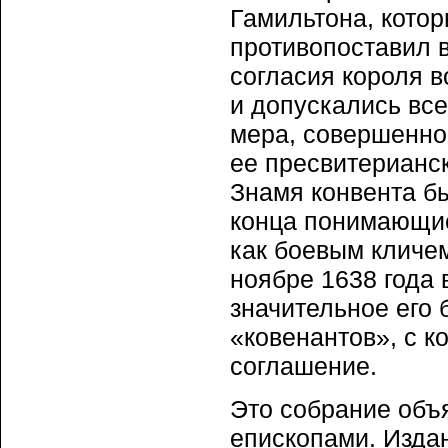
Гамильтона, кото
противопоставил 
согласия короля 
и допускались все
мера, совершенно
ее пресвитерианск
Знамя конвента б
конца понимающие
как боевым кличем
ноябре 1638 года 
значительное его
«ковенантов», с к
соглашение.
Это собрание объ
епископами. Изда