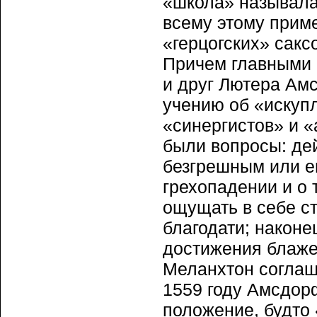
«школа» называла
всему этому прим
«герцогских» сакс
Причем главными 
и друг Лютера Ам
учению об «искуп
«синергистов» и 
были вопросы: де
безгрешным или ег
грехопадении и о 
ощущать в себе с
благодати; након
достижения блаже
Меланхтон соглаш
1559 году Амсдор
положение, будто