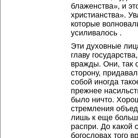
блаженства», и эт
христианства». У
которые волновали
усиливалось .
Эти духовные лица
главу государства
вражды. Они, так 
сторону, придавал
собой иногда тако
прежнее насильст
было ничто. Хоро
стремления объед
лишь к еще больш
распри. До какой 
богословах того в