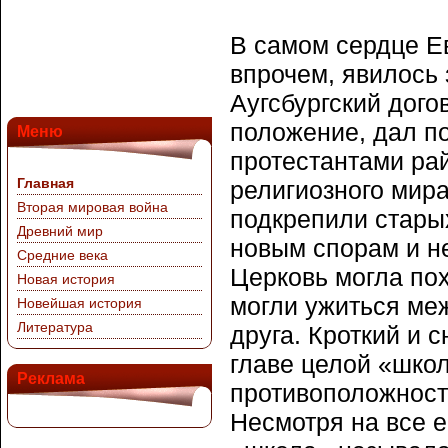
В самом сердце Ев
впрочем, явилось
Аугсбургский дого
положение, дал п
Меню
протестантами рай
Главная
религиозного мира
Вторая мировая война
подкрепили старых
Древний мир
новым спорам и не
Средние века
Церковь могла пох
Новая история
могли ужиться меж
Новейшая история
Литература
друга. Кроткий и 
главе целой «шко
Реклама
противоположност
Несмотря на все е