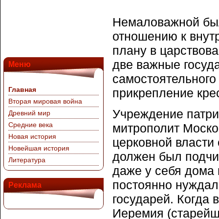
Немаловажной был
отношению к внут
плану в царствов
две важные госуд
Меню
самостоятельного 
Главная
прикрепление крес
Вторая мировая война
Учреждение патри
Древний мир
Средние века
митрополит Моско
Новая история
церковной власти 
Новейшая история
должен был подчи
Литература
даже у себя дома 
постоянно нуждал
Реклама
государей. Когда 
Иеремия (старейш