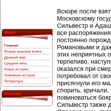
Вскоре после взят
Московскому госуд
Сильвестр и Адаш
все распоряжения
Меню
постоянно порожд
Главная
Романовыми и даж
Вторая мировая война
этих неприятных 
Древний мир
терпеливо, наступ
Средние века
оказался при смер
Новая история
потребовал от сво
Новейшая история
Литература
присягнули его ма
спорить, кричали,
Реклама
повиноваться боя
Сильвестр также д