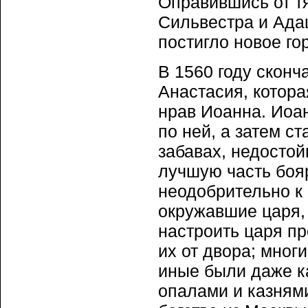
Оправившись от тя
Сильвестра и Адаш
постигло новое го
В 1560 году сконч
Анастасия, котор
нрав Иоанна. Иоа
по ней, а затем с
забавах, недостой
лучшую часть бояр
неодобрительно к 
окружавшие царя,
настроить царя пр
их от двора; мног
иные были даже к
опалами и казням