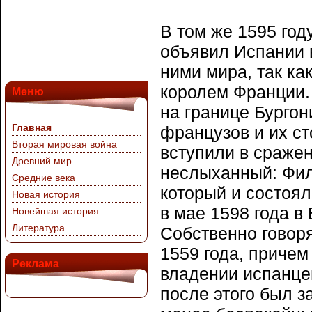
В том же 1595 год
объявил Испании в
ними мира, так ка
королем Франции. 
Меню
на границе Бурго
Главная
французов и их ст
Вторая мировая война
вступили в сражен
Древний мир
неслыханный: Фил
Средние века
который и состоял
Новая история
в мае 1598 года в 
Новейшая история
Литература
Собственно говоря
1559 года, причем
Реклама
владении испанце
после этого был з