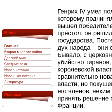
Генрих IV умел по
которому подчинял
вышел победителе
престол, он решил
Меню
государства. Пост
Главная
дух народа – они
Вторая мировая война
Бывало, с церков
Древний мир
убийство тиранов,
Средние века
королевской власт
Новая история
сравнительно нова
Новейшая история
Литература
власти, но покуше
его членов, неки
Реклама
принять решение о
Франции.