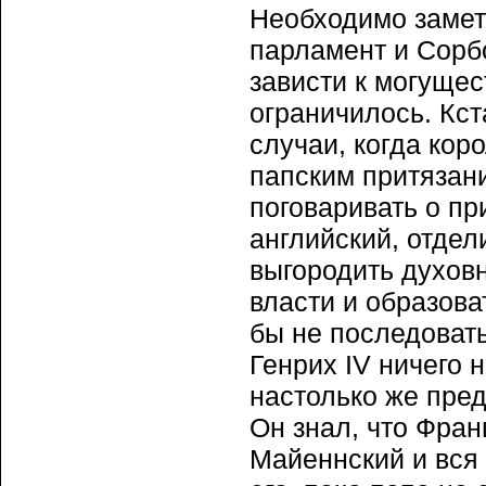
Необходимо замет
парламент и Сорбо
зависти к могущес
ограничилось. Кст
случаи, когда кор
папским притязан
поговаривать о пр
английский, отдел
выгородить духовн
власти и образова
бы не последоват
Генрих IV ничего 
настолько же пре
Он знал, что Фран
Майеннский и вся