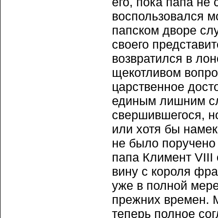
его, пока папа не 
воспользовался м
папском дворе сл
своего представит
возвратился в лон
щекотливом вопро
царственное досто
единым лишним сл
свершившегося, н
или хотя бы наме
не было поручено 
папа Климент VIII
вину с короля фра
уже в полной мере 
прежних времен. 
теперь полное сог