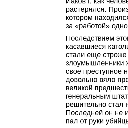
Иаков I, как чело
растерялся. Прои
котором находился
за «работой» одно
Последствием этог
касавшиеся катол
стали еще строже
злоумышленники ж
свое преступное н
довольно вяло пр
великой предшеств
генеральным штата
решительно стал 
Последней он не и
пал от руки убийцы