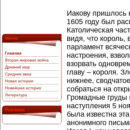
Иакову пришлось н
1605 году был рас
Католическая част
видя, что король, 
Меню
парламент всяческ
Главная
настроения, взвол
Вторая мировая война
взорвать одноврем
Древний мир
главу – короля. 
Средние века
нижнее, сводчато
Новая история
собраться на откр
Новейшая история
Литература
Громадные груды 
наступления 5 ноя
Реклама
была известна эта
анонимного письма