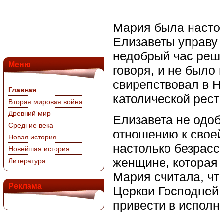
Мария была насто
Елизаветы управу 
недобрый час реши
Меню
говоря, и не было
свирепствовал в 
Главная
католической рес
Вторая мировая война
Древний мир
Елизавета не одо
Средние века
отношению к своей
Новая история
настолько безрасс
Новейшая история
женщине, которая 
Литература
Мария считала, чт
Реклама
Церкви Господней.
привести в испол