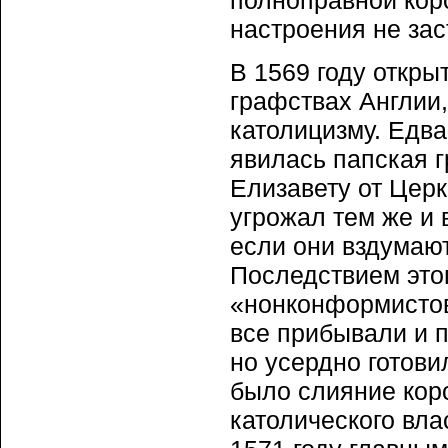
полноправной кор
настроения не зас
В 1569 году откр
графствах Англии
католицизму. Едва
явилась папская г
Елизавету от Цер
угрожал тем же и 
если они вздумаю
Последствием этог
«нонконформистов
все прибывали и 
но усердно готови
было слияние кор
католического вла