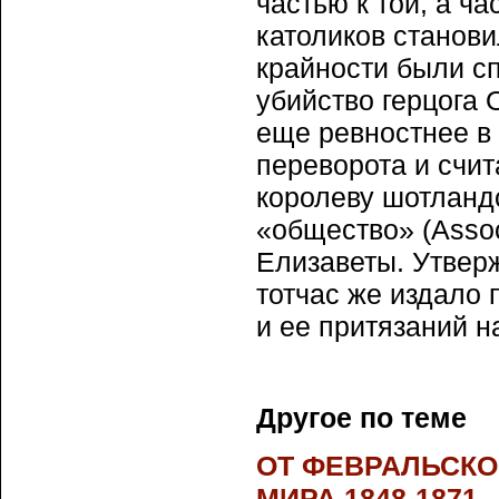
частью к той, а ч
католиков станови
крайности были с
убийство герцога 
еще ревностнее в 
переворота и счит
королеву шотланд
«общество» (Assoc
Елизаветы. Утвер
тотчас же издало
и ее притязаний н
Другое по теме
ОТ ФЕВРАЛЬСКО
МИРА 1848-1871