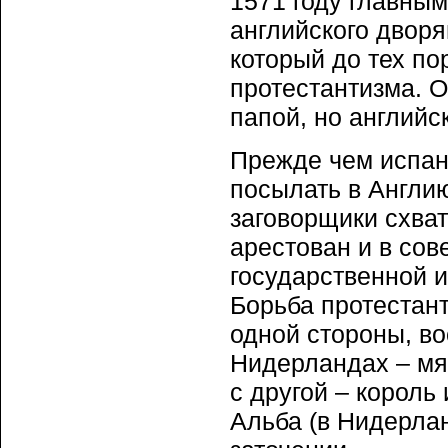
1571 году главным
английского дворя
который до тех по
протестантизма. О
папой, но английс
Прежде чем испан
посылать в Англию
заговорщики схват
арестован и в сов
государственной и
Борьба протестант
одной стороны, во
Нидерландах – мят
с другой – король
Альба (в Нидерлан