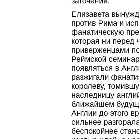
заточении.
Елизавета вынужд
против Рима и ис
фанатическую пре
которая ни перед
приверженцами по
Реймской семинари
появляться в Анг
разжигали фанати
королеву, томившу
наследницу англий
ближайшем будуще
Англии до этого в
сильнее разгорала
беспокойнее стан