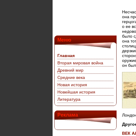
Несчас
она пр
герцог
о ее в
недово
было с
Меню
она то
столиц
дерзки
Главная
сторон
оружие
Вторая мировая война
он был
Древний мир
Средние века
Новая история
Новейшая история
Литература
Реклама
Лондон
Друго
ВЕК А