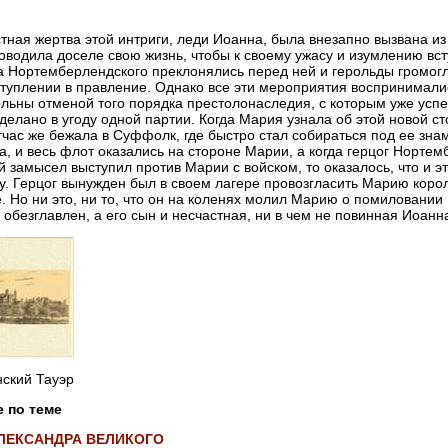
тная жертва этой интриги, леди Иоанна, была внезапно вызвана и
оводила доселе свою жизнь, чтобы к своему ужасу и изумлению вст
а Нортемберлендского преклонялись перед ней и герольды громог
ступлении в правление. Однако все эти мероприятия воспринимали
льны отменой того порядка престолонаследия, с которым уже успел
делано в угоду одной партии. Когда Мария узнала об этой новой с
тчас же бежала в Суффолк, где быстро стал собираться под ее зна
а, и весь флот оказались на стороне Марии, а когда герцог Норте
й замысел выступил против Марии с войском, то оказалось, что и э
у. Герцог вынужден был в своем лагере провозгласить Марию коро
. Но ни это, ни то, что он на коленях молил Марию о помиловании н
 обезглавлен, а его сын и несчастная, ни в чем не повинная Иоанн
ский Тауэр
е по теме
ЛЕКСАНДРА ВЕЛИКОГО