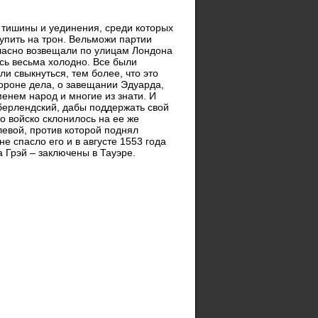
з тишины и уединения, среди которых
упить на трон. Вельможи партии
ласно возвещали по улицам Лондона
сь весьма холодно. Все были
и свыкнуться, тем более, что это
тороне дела, о завещании Эдуарда,
менем народ и многие из знати. И
мберлендский, дабы поддержать свой
то войско склонилось на ее же
левой, против которой поднял
е спасло его и в августе 1553 года
а Грэй – заключены в Тауэре.