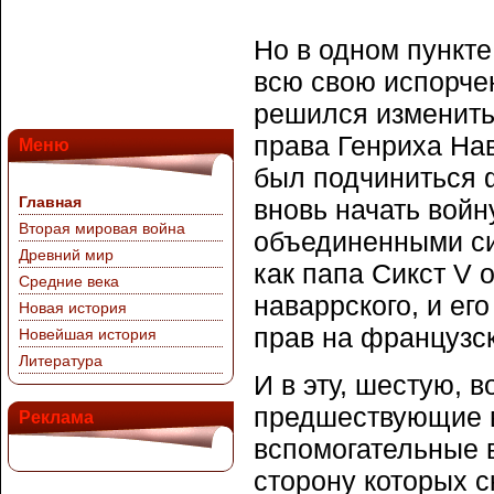
Но в одном пункте
всю свою испорчен
решился изменить
права Генриха Нав
Меню
был подчиниться 
Главная
вновь начать войну
Вторая мировая война
объединенными си
Древний мир
как папа Сикст V 
Средние века
наваррского, и е
Новая история
прав на французск
Новейшая история
Литература
И в эту, шестую, в
предшествующие в
Реклама
вспомогательные в
сторону которых с