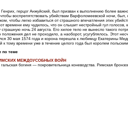
 Генрих, герцог Анжуйский, был призван к выполнению более важно
 чтобы воспрепятствовать убийствам Варфоломеевской ночи, был, 
ком, чтобы легко избавиться от страшного впечатления этих убийст
от времени ему чудилось, что он слышит нестройный гул голосов, к
ту страшную ночь 24 августа. Его хилое тело не вынесло такого пот
 положения дел не проходило, а наоборот, усугублялось. Этот не
лся 30 мая 1574 года и корона перешла к любимцу Екатерины Меди
й к тому времени уже в течение целого года был королем польским
е по теме
РИМСКИХ МЕЖДОУСОБНЫХ ВОЙН
 гальская богиня — покровительница коневодства. Римская бронзова