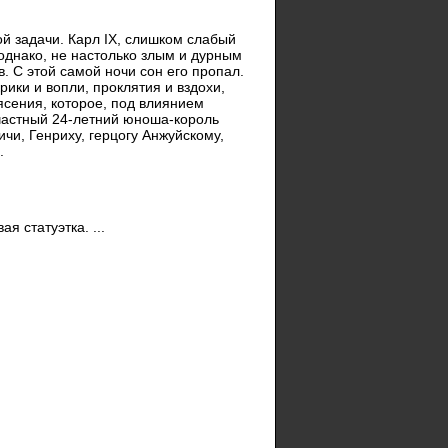
й задачи. Карл IX, слишком слабый
однако, не настолько злым и дурным
в. С этой самой ночи сон его пропал.
рики и вопли, проклятия и вздохи,
рясения, которое, под влиянием
счастный 24-летний юноша-король
чи, Генриху, герцогу Анжуйскому,
.
я статуэтка. ...