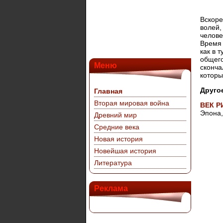
Вскоре
волей,
челове
Время 
как в 
общего
Меню
сконча
которы
Друго
Главная
Вторая мировая война
ВЕК 
Эпона,
Древний мир
Средние века
Новая история
Новейшая история
Литература
Реклама