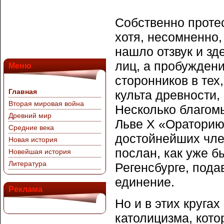
Собственно протес
хотя, несомненно,
нашло отзвук и зд
лиц, а пробуждени
Меню
сторонников в тех
Главная
культа древности,
Вторая мировая война
Несколько благом
Древний мир
Льве X «Ораторию
Средние века
достойнейших чле
Новая история
послан, как уже б
Новейшая история
Литература
Регенсбурге, под
единение.
Реклама
Но и в этих круга
католицизма, кото