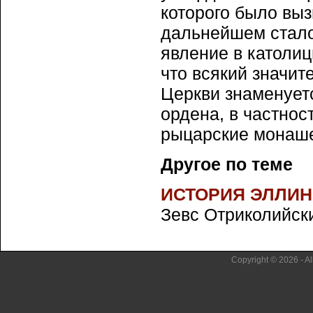
которого было вы
дальнейшем стало
явление в католи
что всякий значит
Церкви знаменует
ордена, в частнос
рыцарские монаше
Другое по теме
ИСТОРИЯ ЭЛЛИН
Зевс Отриколийски
Copyright © 2026 - Al