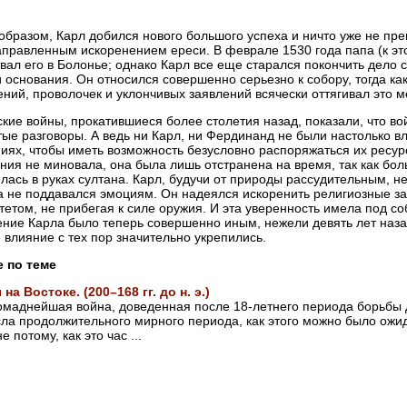
образом, Карл добился нового большого успеха и ничто уже не пре
правленным искоренением ереси. В феврале 1530 года папа (к эт
вал его в Болонье; однако Карл все еще старался покончить дело
и основания. Он относился совершенно серьезно к собору, тогда к
ний, проволочек и уклончивых заявлений всячески оттягивал это 
ские войны, прокатившиеся более столетия назад, показали, что во
тые разговоры. А ведь ни Карл, ни Фердинанд не были настолько в
иях, чтобы иметь возможность безусловно распоряжаться их ресур
ния не миновала, она была лишь отстранена на время, так как бол
лась в руках султана. Карл, будучи от природы рассудительным, 
а не поддавался эмоциям. Он надеялся искоренить религиозные з
тетом, не прибегая к силе оружия. И эта уверенность имела под со
ние Карла было теперь совершенно иным, нежели девять лет назад
 влияние с тех пор значительно укрепились.
е по теме
на Востоке. (200–168 гг. до н. э.)
омаднейшая война, доведенная после 18-летнего периода борьбы д
ла продолжительного мирного периода, как этого можно было ожид
е потому, как это час ...