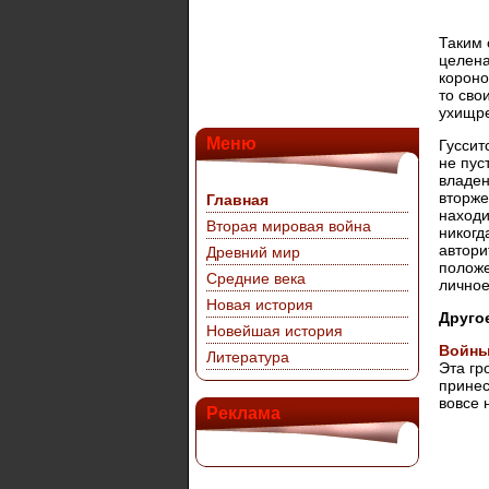
Таким 
целена
короно
то сво
ухищре
Меню
Гуссит
не пус
владен
вторже
Главная
находи
Вторая мировая война
никогд
автори
Древний мир
положе
Средние века
личное
Новая история
Друго
Новейшая история
Войны 
Литература
Эта гр
принес
вовсе н
Реклама