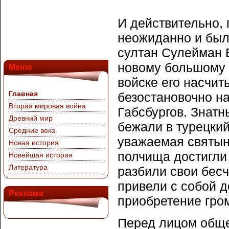
И действительно,
неожиданно и была
султан Сулейман В
новому большому 
Меню
войске его насчит
Главная
безостановочно н
Вторая мировая война
Габсбургов. Знатн
Древний мир
бежали в турецкий
Средние века
уважаемая святын
Новая история
полчища достигли
Новейшая история
Литература
разбили свои бес
привели с собой д
Реклама
приобретение гро
Перед лицом обще