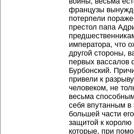
войны, весьма ес
французы вынужде
потерпели поражен
престол папа Адри
предшественникам
императора, что о
другой стороны, 
первых вассалов ф
Бурбонский. Прич
привели к разрыву
человеком, не тол
весьма способным
себя впутанным в 
большей части его
защитой к королю 
которые, при помо