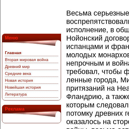
Весьма серьезные
воспрепятствовал
исполнение, в общ
Нойонский догово
Меню
испанцами и фран
Главная
молодых монархов
Вторая мировая война
непрочным и война
Древний мир
требовал, чтобы 
Средние века
ленные города, Ми
Новая история
притязаний на Неа
Новейшая история
Литература
Фландрию, а также
которым следовало
Реклама
потомку древних г
оказалось на сто