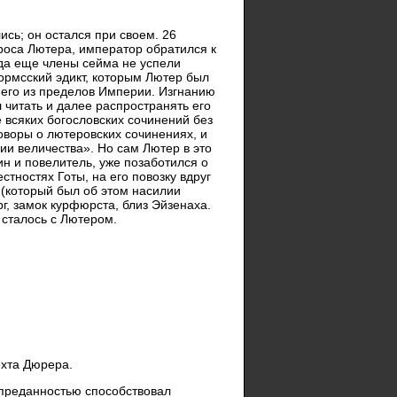
сь; он остался при своем. 26
проса Лютера, император обратился к
гда еще члены сейма не успели
ормсский эдикт, которым Лютер был
 его из пределов Империи. Изгнанию
л читать и далее распространять его
 всяких богословских сочинений без
оворы о лютеровских сочинениях, и
и величества». Но сам Лютер в это
н и повелитель, уже позаботился о
естностях Готы, на его повозку вдруг
 (который был об этом насилии
г, замок курфюрста, близ Эйзенаха.
 сталось с Лютером.
хта Дюрера.
 преданностью способствовал