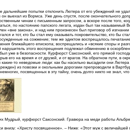
е дальнейшие попытки отклонить Лютера от его убеждений не удали
 он выехал из Вормса. Уже день спустя, после окончательного до
рственным чинам с письменным запросом, а вскоре после того, ко
аться, по настоянию папского легата, издан был так называемый В
лен «вне закона», и над ним произнесен был приговор об изгнании
гался и тот, кто бы стал ему оказывать покровительство, кто бы ста
 осужденные на сожжение; тем же эдиктом воспрещалось печатание
ения ближайшего епископа; воспрещались и «всякие споры и разг
 нарушитель этого воспрещения подлежал обвинению в оскорблени
был уже в безопасности. Курфюрст Саксонский, его прямой господи
крыв его на время и от друзей, и от врагов. На обратном пути, в окр
 какие-то неведомые люди: как бы насильно высадили они Лютера
режден) из повозки и окольными дорогами препроводили в Вартбур
немногих, посвященных в эту тайну, очень долго никто не знал, что
х Мудрый, курфюрст Саксонский. Гравюра на меди работы Альбре
и внизу: «Христу посвященное». – Ниже: «Этот муж с величайшей