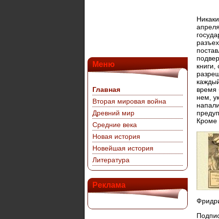
Никаки
апреля
госуда
разъех
постав
подвер
Меню
книги,
разреш
каждый
Главная
время 
нем, у
Вторая мировая война
напали
Древний мир
предуп
Кроме 
Средние века
Новая история
Новейшая история
Литература
Реклама
Фридри
Подпис