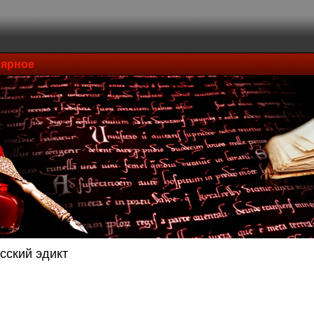
ярное
сский эдикт